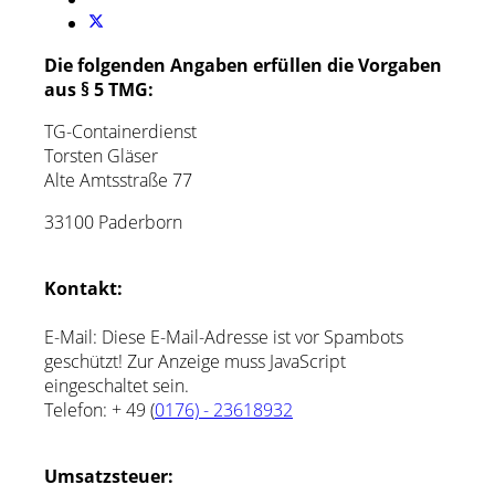
Die folgenden Angaben erfüllen die Vorgaben
aus § 5 TMG:
TG-Containerdienst
Torsten Gläser
Alte Amtsstraße 77
33100 Paderborn
Kontakt:
E-Mail:
Diese E-Mail-Adresse ist vor Spambots
geschützt! Zur Anzeige muss JavaScript
eingeschaltet sein.
Telefon: + 49 (
0176) - 23618932
Umsatzsteuer:
Die Umsatzsteuer-Identifikationsnummer, welche
durch § 27a Umsatzsteuergesetz zu benennen ist,
lautet:
Liegt derzeit noch nicht vor!